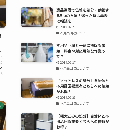
遺品整理で仏壇を処分・供養す
る5つの方法！迷った時は業者
に相談を
2019.02.22
不用品回収について
用
？
不用品回収と一緒に掃除も依
頼！料金や対応可能な作業っ
・
て？
て
ど
2019.01.27
い
不用品回収について
ベ
【マットレスの処分】自治体と
不用品回収業者どちらへの依頼
がお得？
2019.01.23
不用品回収について
て
【粗大ごみの処分】自治体と不
用品回収業者どちらへの依頼が
お得？