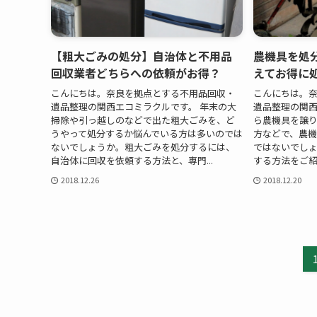
【粗大ごみの処分】自治体と不用品
農機具を処
回収業者どちらへの依頼がお得？
えてお得に
こんにちは。奈良を拠点とする不用品回収・
こんにちは。
遺品整理の関西エコミラクルです。 年末の大
遺品整理の関西
掃除や引っ越しのなどで出た粗大ごみを、ど
ら農機具を譲
うやって処分するか悩んでいる方は多いのでは
方などで、農
ないでしょうか。粗大ごみを処分するには、
ではないでし
自治体に回収を依頼する方法と、専門...
する方法をご紹介
2018.12.26
2018.12.20