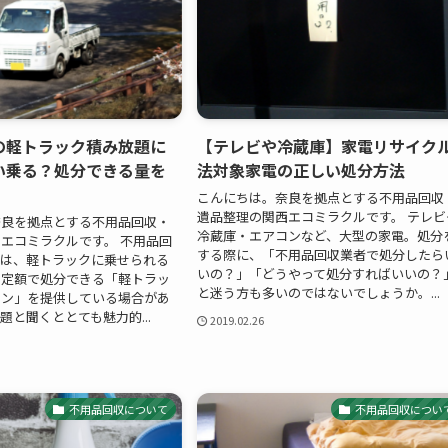
の軽トラック積み放題に
【テレビや冷蔵庫】家電リサイク
い乗る？処分できる量を
法対象家電の正しい処分方法
こんにちは。奈良を拠点とする不用品回収
遺品整理の関西エコミラクルです。 テレビ
奈良を拠点とする不用品回収・
冷蔵庫・エアコンなど、大型の家電。処分
エコミラクルです。 不用品回
する際に、「不用品回収業者で処分したら
ては、軽トラックに乗せられる
いの？」「どうやって処分すればいいの？
を定額で処分できる「軽トラッ
と迷う方も多いのではないでしょうか。...
ラン」を提供している場合があ
題と聞くととても魅力的...
2019.02.26
不用品回収について
不用品回収につい