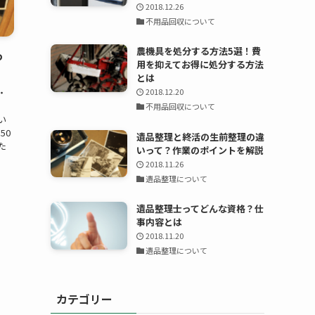
2018.12.26
不用品回収について
農機具を処分する方法5選！費
っ
用を抑えてお得に処分する方法
とは
・
2018.12.20
不用品回収について
い
50
遺品整理と終活の生前整理の違
た
いって？作業のポイントを解説
2018.11.26
遺品整理について
遺品整理士ってどんな資格？仕
事内容とは
2018.11.20
遺品整理について
カテゴリー