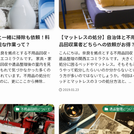
と一緒に掃除も依頼！料
【マットレスの処分】自治体と不
能な作業って？
品回収業者どちらへの依頼がお得
奈良を拠点とする不用品回収・
こんにちは。奈良を拠点とする不用品回収
エコミラクルです。 家具・家
遺品整理の関西エコミラクルです。 大きく
品回収や遺品整理後の室内を見
処分に困るベッドやマットレス。そもそも
埋もれて気づかなかった多くの
うやって処分したらいいのか分からないと
されています。不用品の処分だ
う方が多いのではないでしょうか。今回は
のに、更にここから掃除...
ッドとマットレスの３つの処分方法と、...
2019.01.23
不用品回収について
遺品整理につい