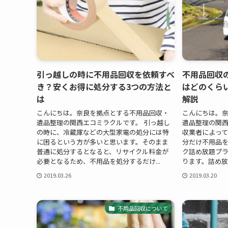
引っ越しの時に不用品回収を依頼すべ
不用品回収
き？安くお得に処分する3つの方法と
はどのくら
は
解説
こんにちは。奈良を拠点とする不用品回収・
こんにちは。
遺品整理の関西エコミラクルです。 引っ越し
遺品整理の関西
の時に、冷蔵庫などの大型家電の処分には特
収業者によっ
に困るという方が多いと思います。そのまま
分だけ不用品
普通に処分するとなると、リサイクル料金が
ク詰め放題プ
必要となるため、不用品を処分するだけ...
ります。詰め放
2019.03.26
2019.03.20
不用品回収について