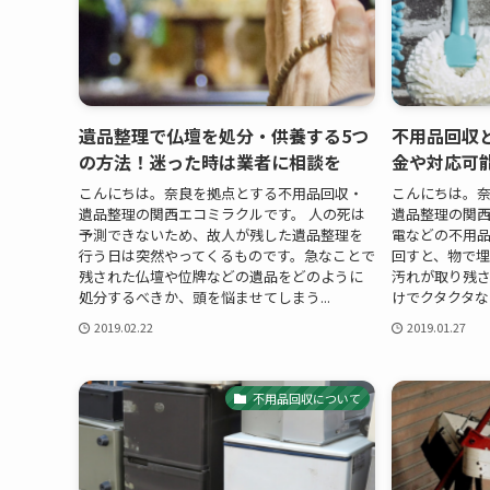
遺品整理で仏壇を処分・供養する5つ
不用品回収
の方法！迷った時は業者に相談を
金や対応可
こんにちは。奈良を拠点とする不用品回収・
こんにちは。
遺品整理の関西エコミラクルです。 人の死は
遺品整理の関西
予測できないため、故人が残した遺品整理を
電などの不用
行う日は突然やってくるものです。急なことで
回すと、物で
残された仏壇や位牌などの遺品をどのように
汚れが取り残
処分するべきか、頭を悩ませてしまう...
けでクタクタな
2019.02.22
2019.01.27
不用品回収について