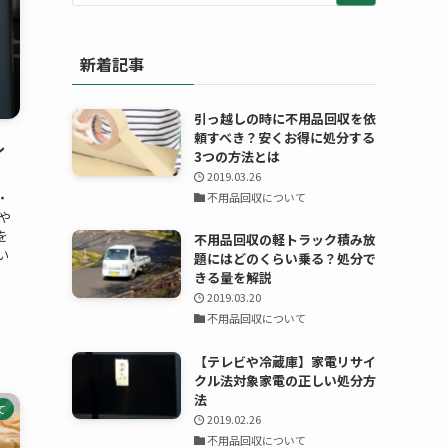
新着記事
引っ越しの時に不用品回収を依
頼すべき？安くお得に処分する
ル
3つの方法とは
2019.03.26
・
不用品回収について
や
を
不用品回収の軽トラック積み放
い
題にはどのくらい乗る？処分で
」
きる量を解説
2019.03.20
不用品回収について
【テレビや冷蔵庫】家電リサイ
クル法対象家電の正しい処分方
法
て
2019.02.26
不用品回収について