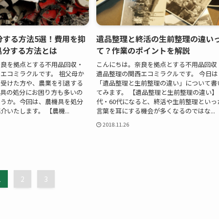
分する方法5選！費用を抑
遺品整理と終活の生前整理の違い
処分する方法とは
て？作業のポイントを解説
奈良を拠点とする不用品回収・
こんにちは。奈良を拠点とする不用品回収
エコミラクルです。 祖父母か
遺品整理の関西エコミラクルです。 今日は
り受けた方や、農業を引退する
「遺品整理と生前整理の違い」について書
機具の処分にお困り方も多いの
てみます。 【遺品整理と生前整理の違い】 
ょうか。今回は、農機具を処分
代・60代になると、終活や生前整理といっ
いたします。 【農機...
言葉を耳にする機会が多くなるのではな...
2018.11.26
1
2
3