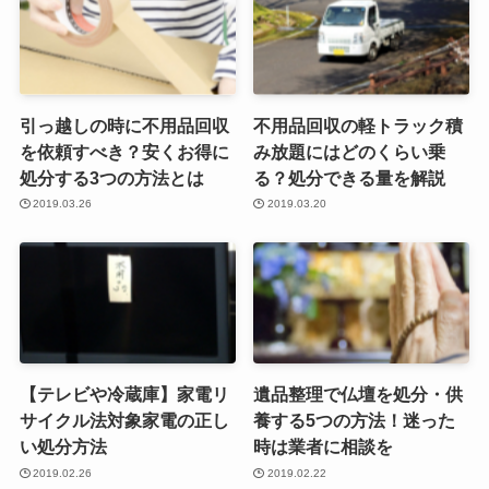
引っ越しの時に不用品回収
不用品回収の軽トラック積
を依頼すべき？安くお得に
み放題にはどのくらい乗
処分する3つの方法とは
る？処分できる量を解説
2019.03.26
2019.03.20
【テレビや冷蔵庫】家電リ
遺品整理で仏壇を処分・供
サイクル法対象家電の正し
養する5つの方法！迷った
い処分方法
時は業者に相談を
2019.02.26
2019.02.22