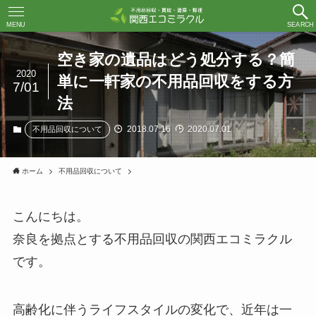
MENU
SEARCH
空き家の遺品はどう処分する？簡
2020
単に一軒家の不用品回収をする方
7/01
法
2018.07.16
2020.07.01
不用品回収について
ホーム
不用品回収について
こんにちは。
奈良を拠点とする不用品回収の関西エコミラクル
です。
高齢化に伴うライフスタイルの変化で、近年は一